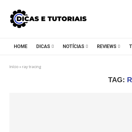
HOME
DICAS
NOTÍCIAS
REVIEWS
Início
»
ray tracing
TAG:
R