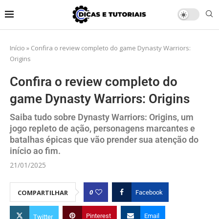
Início
»
Confira o review completo do game Dynasty Warriors:
Origins
Confira o review completo do
game Dynasty Warriors: Origins
Saiba tudo sobre Dynasty Warriors: Origins, um
jogo repleto de ação, personagens marcantes e
batalhas épicas que vão prender sua atenção do
início ao fim.
21/01/2025
0
COMPARTILHAR
Facebook
Pinterest
Email
Twitter