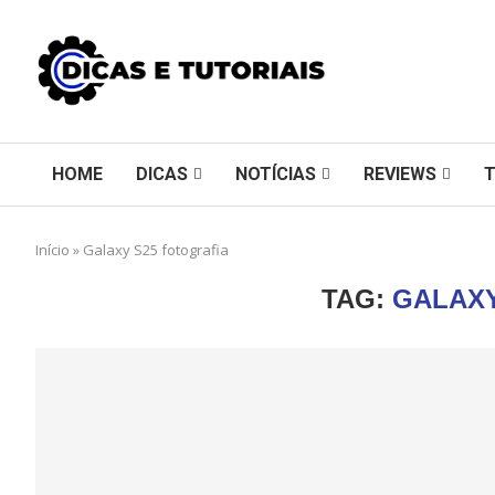
HOME
DICAS
NOTÍCIAS
REVIEWS
Início
»
Galaxy S25 fotografia
TAG:
GALAXY