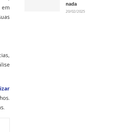
nada
s em
20/02/2025
suas
ias,
lise
izar
hos.
s.