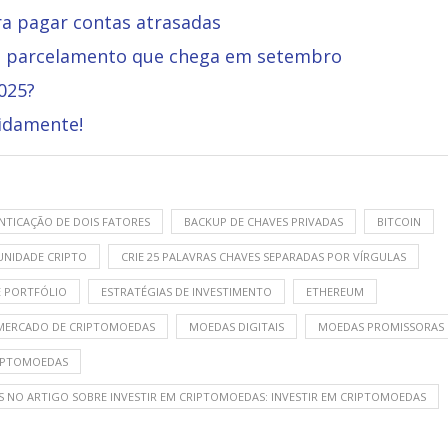
ara pagar contas atrasadas
 de parcelamento que chega em setembro
025?
idamente!
NTICAÇÃO DE DOIS FATORES
BACKUP DE CHAVES PRIVADAS
BITCOIN
NIDADE CRIPTO
CRIE 25 PALAVRAS CHAVES SEPARADAS POR VÍRGULAS
E PORTFÓLIO
ESTRATÉGIAS DE INVESTIMENTO
ETHEREUM
MERCADO DE CRIPTOMOEDAS
MOEDAS DIGITAIS
MOEDAS PROMISSORAS
IPTOMOEDAS
S NO ARTIGO SOBRE INVESTIR EM CRIPTOMOEDAS: INVESTIR EM CRIPTOMOEDAS