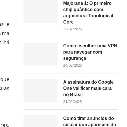
Majorana 1: O primeiro
chip quântico com
arquitetura Topological
Core
as e
25/02/2025
 uma
s há
Como escolher uma VPN
para navegar com
segurança
24/02/2025
oque
A assinatura do Google
suas
One vai ficar mais cara
no Brasil
21/02/2025
Como tirar anúncios do
ras,
celular que aparecem do