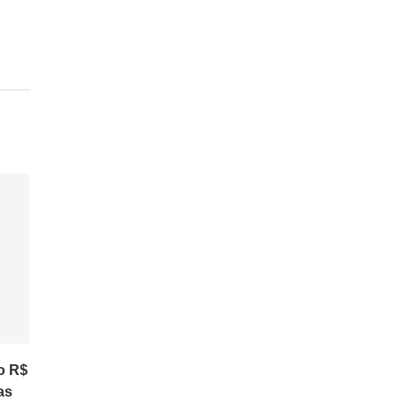
o R$
as